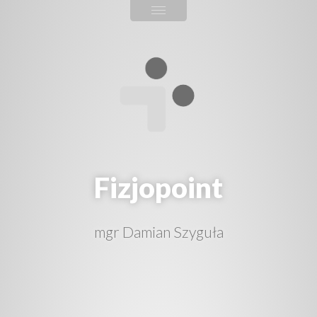
Fizjopoint
mgr Damian Szyguła