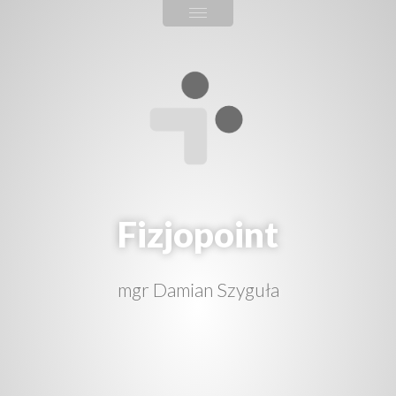
Fizjopoint
mgr Damian Szyguła